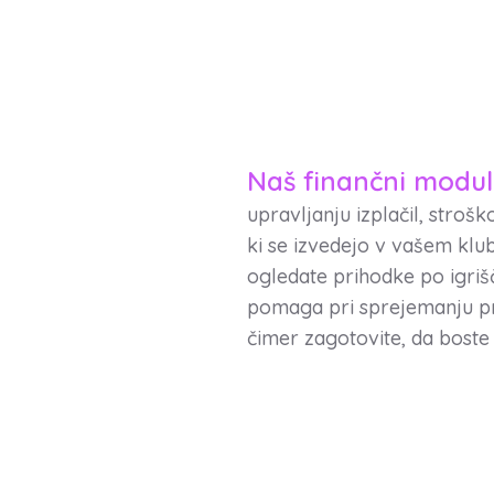
Naš finančni modul
upravljanju izplačil, stroš
ki se izvedejo v vašem klub
ogledate prihodke po igriš
pomaga pri sprejemanju pre
čimer zagotovite, da boste