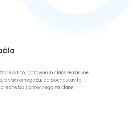
ačila
itno kartico, gotovino in članske račune
cija vam omogoča, da poenostavite
naredite bolj priročnega za člane