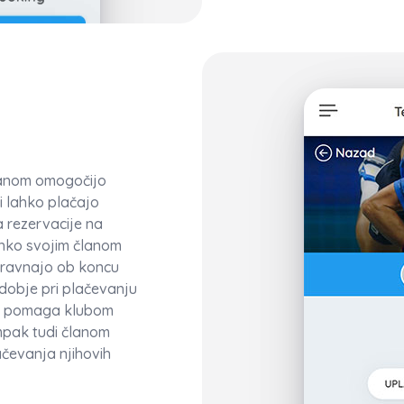
lanom omogočijo
i lahko plačajo
 rezervacije na
lahko svojim članom
poravnajo ob koncu
udobje pri plačevanju
 da pomaga klubom
ampak tudi članom
čevanja njihovih