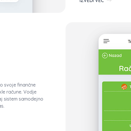
IZVEDI VEČ
o svoje finančne
kle račune. Vodje
 saj sistem samodejno
as.