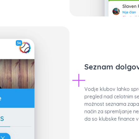
Seznam dolgo
Vodje klubov lahko spr
pregled nad celotnim s
možnost seznama zapadl
način za spremljanje n
da so klubske finance v