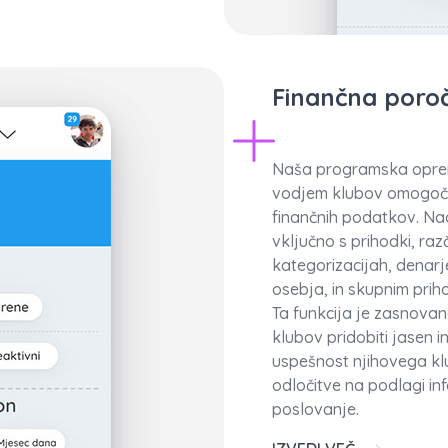
Finančna poroč
Naša programska oprem
vodjem klubov omogoča
finančnih podatkov. Na
vključno s prihodki, raz
kategorizacijah, denarj
osebja, in skupnim pri
Ta funkcija je zasnov
klubov pridobiti jasen 
uspešnost njihovega kl
odločitve na podlagi inf
poslovanje.