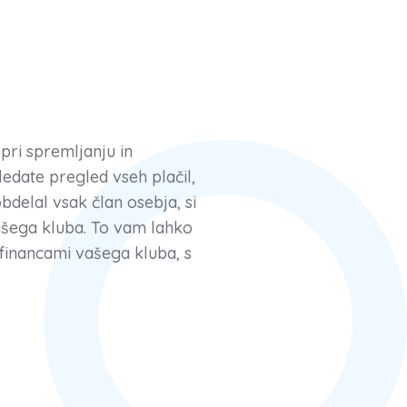
ri spremljanju in
edate pregled vseh plačil,
bdelal vsak član osebja, si
vašega kluba. To vam lahko
 financami vašega kluba, s