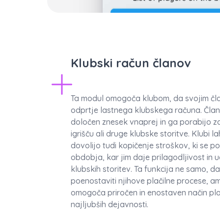
Klubski račun članov
Ta modul omogoča klubom, da svojim č
odprtje lastnega klubskega računa. Član
določen znesek vnaprej in ga porabijo za
igrišču ali druge klubske storitve. Klubi 
dovolijo tudi kopičenje stroškov, ki se 
obdobja, kar jim daje prilagodljivost in 
klubskih storitev. Ta funkcija ne samo,
poenostaviti njihove plačilne procese, 
omogoča priročen in enostaven način pla
najljubših dejavnosti.