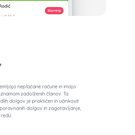
v
emljajo neplačane račune in imajo
eznamom zadolženih članov. Ta
ih dolgov je praktičen in učinkovit
eporavnanih dolgov in zagotavljanje,
 redu.