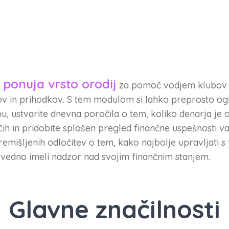
 ponuja vrsto orodij
za pomoč vodjem klubov p
kov in prihodkov. S tem modulom si lahko preprosto ogl
u, ustvarite dnevna poročila o tem, koliko denarja je o
čih in pridobite splošen pregled finančne uspešnosti 
mišljenih odločitev o tem, kako najbolje upravljati s
 vedno imeli nadzor nad svojim finančnim stanjem.
Glavne značilnosti