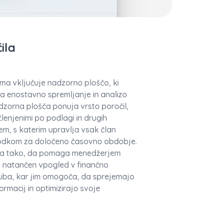
ila
a vključuje nadzorno ploščo, ki
 enostavno spremljanje in analizo
dzorna plošča ponuja vrsto poročil,
členjenimi po podlagi in drugih
em, s katerim upravlja vsak član
hodkom za določeno časovno obdobje.
ana tako, da pomaga menedžerjem
in natančen vpogled v finančno
uba, kar jim omogoča, da sprejemajo
ormacij in optimizirajo svoje